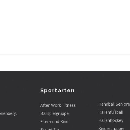
Sportarten
Handball Senior
After-Work-Fitness
Hallenfußball
onenberg.
Ballspielgruppe
Hallenhockey
Eltern und Kind
Kindergruppen
Er und Sie