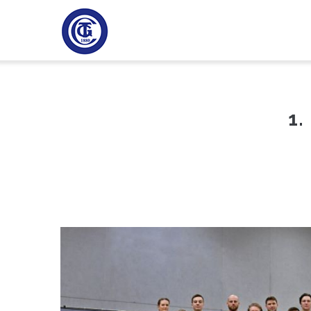
Direkt
H
zum
Inhalt
1.